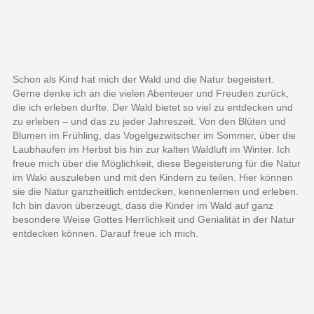
Schon als Kind hat mich der Wald
und die Natur
begeistert.
Gerne denke ich an die vielen Abenteuer und Freuden zurück
,
die ich erleben durfte.
D
er Wald
biete
t
so viel zu entdecken und
zu erleben
– und das zu jeder Jahreszeit
. Von den Blüten
und
Blumen
im Frühling
, das
Vogelgezwitscher im Sommer
,
über die
Laubhaufen
im
Herbst bis hin zu
r kalten Waldluft
im Winter
.
Ich
freue mich über die Möglichkeit, diese Begeisterung für die Natur
im
Waki
auszuleben und mit den Kindern zu teilen.
Hier können
sie die Natur ganzheitlich entdecken, kennenlernen und erleben.
Ich bin davon überzeugt,
dass
die Kinder im W
ald
auf ganz
besondere Weise Gottes Herrlichkeit
und Genialität
in der Natur
entdecken können
.
Darauf freue ich mich.