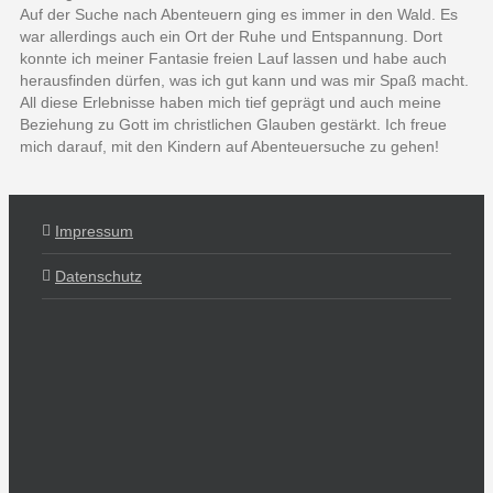
Auf der Suche nach Abenteuern ging es immer in den Wald. Es
war allerdings auch ein Ort der Ruhe und Entspannung. Dort
konnte ich meiner Fantasie freien Lauf lassen und habe auch
herausfinden dürfen, was ich gut kann und was mir Spaß macht.
All diese Erlebnisse haben mich tief geprägt und auch meine
Beziehung zu Gott im christlichen Glauben gestärkt. Ich freue
mich darauf, mit den Kindern auf Abenteuersuche zu gehen!
Impressum
Datenschutz